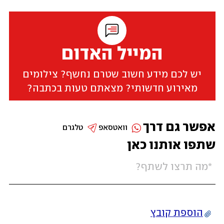
המייל האדום
יש לכם מידע חשוב שטרם נחשף? צילומים
מאירוע חדשותי? מצאתם טעות בכתבה?
אפשר גם דרך
וואטסאפ
טלגרם
שתפו אותנו כאן
הוספת קובץ