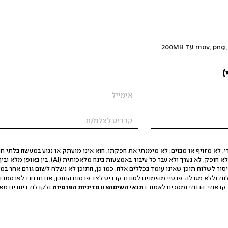
)
 לא מזויף או מבוים, לא מימנתי את הפקתו, הוא אינו מועתק או נגוע במעשה בלתי חוק
הסגת גבול ופגיעה בפרטיות. התוכן לא הופק, לא נערך ולא עבר כל עיבוד באמצעות ב
יסור לשלוח תוכן שאינו עומד בכללים אלה. כמו כן, התוכן לא נשלח לשום גורם אחר במ
ות וללא מגבלה. פרטיי מהימנים לטובת קרדיט לצד פרסום התוכן, אם תבחרו לפרסמו ו
קראתי, הבנתי ומסכים לאמור ב
תנאי השימוש
וב
מדיניות הפרטיות
ולקבלת דיוורים מאתר t