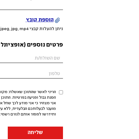
הוספת קובץ
ניתן להעלות קבצי mov, png, jpeg, jpg, mp4 עד 200MB
פרטים נוספים (אופציונלי
הריני לאשר שהתוכן שאשלח: מקורי,
אני מצהיר כי אני מודע לכך שחל א
מועבר לבעלותכם הבלעדית, ללא על
ותידרשו למסור אותם לגורם רשמי. 
שליחה