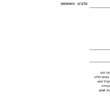
טלגרם
וואטסאפ
י כגון
ינה מלאכותית (AI), בין באופן מלא ובין באופן חלקי.
קביל והוא
במידה
yne.