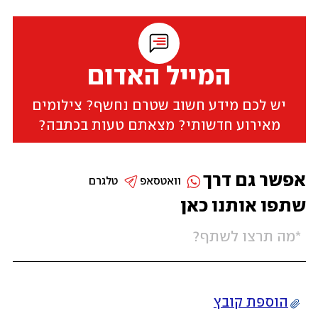
המייל האדום
יש לכם מידע חשוב שטרם נחשף? צילומים
מאירוע חדשותי? מצאתם טעות בכתבה?
אפשר גם דרך
וואטסאפ
טלגרם
שתפו אותנו כאן
הוספת קובץ