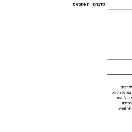
טלגרם
וואטסאפ
י כגון
ינה מלאכותית (AI), בין באופן מלא ובין באופן חלקי.
קביל והוא
במידה
yne.