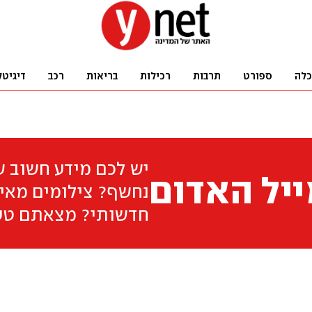
כלה
ספורט
תרבות
רכילות
בריאות
רכב
דיגיטל
יש לכם מידע חשוב 
יל האדום
נחשף? צילומים מאיר
חדשותי? מצאתם טע