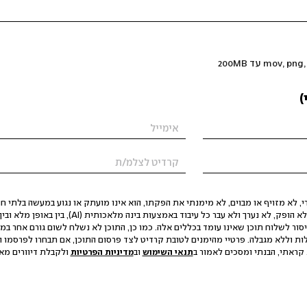
)
 לא מזויף או מבוים, לא מימנתי את הפקתו, הוא אינו מועתק או נגוע במעשה בלתי חוק
הסגת גבול ופגיעה בפרטיות. התוכן לא הופק, לא נערך ולא עבר כל עיבוד באמצעות ב
יסור לשלוח תוכן שאינו עומד בכללים אלה. כמו כן, התוכן לא נשלח לשום גורם אחר במ
ות וללא מגבלה. פרטיי מהימנים לטובת קרדיט לצד פרסום התוכן, אם תבחרו לפרסמו ו
קראתי, הבנתי ומסכים לאמור ב
תנאי השימוש
וב
מדיניות הפרטיות
ולקבלת דיוורים מאתר t