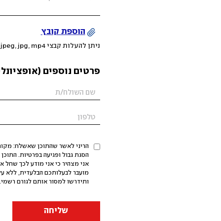
הוספת קובץ
ניתן להעלות קבצי mov, png, jpeg, jpg, mp4 עד 200MB
פרטים נוספים (אופציונלי
הריני לאשר שהתוכן שאשלח: מקורי,
אני מצהיר כי אני מודע לכך שחל א
מועבר לבעלותכם הבלעדית, ללא על
ותידרשו למסור אותם לגורם רשמי. 
שליחה