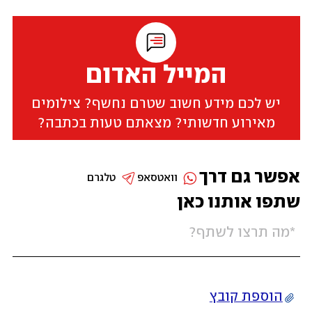
המייל האדום
יש לכם מידע חשוב שטרם נחשף? צילומים
מאירוע חדשותי? מצאתם טעות בכתבה?
אפשר גם דרך
וואטסאפ
טלגרם
שתפו אותנו כאן
הוספת קובץ