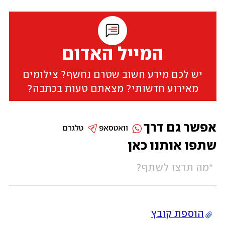
המייל האדום
יש לכם מידע חשוב שטרם נחשף? צילומים
מאירוע חדשותי? מצאתם טעות בכתבה?
אפשר גם דרך
וואטסאפ
טלגרם
שתפו אותנו כאן
הוספת קובץ