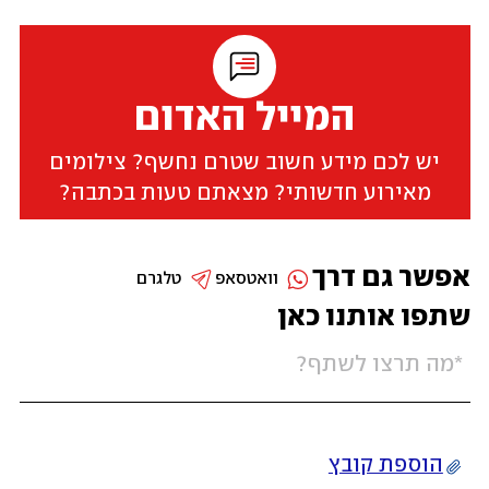
המייל האדום
יש לכם מידע חשוב שטרם נחשף? צילומים
מאירוע חדשותי? מצאתם טעות בכתבה?
אפשר גם דרך
וואטסאפ
טלגרם
שתפו אותנו כאן
הוספת קובץ