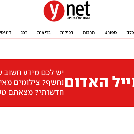
כלה
ספורט
תרבות
רכילות
בריאות
רכב
דיגיטל
יש לכם מידע חשוב 
יל האדום
נחשף? צילומים מאיר
חדשותי? מצאתם טע