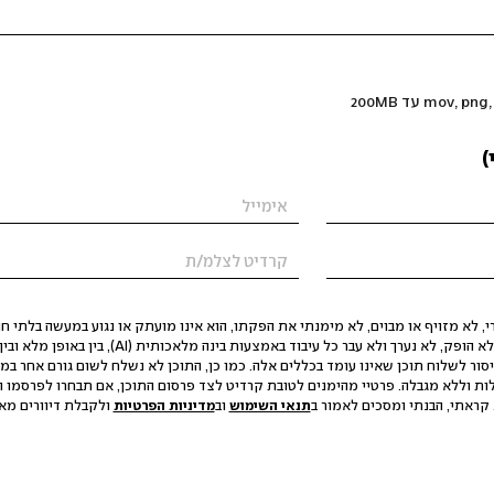
)
 לא מזויף או מבוים, לא מימנתי את הפקתו, הוא אינו מועתק או נגוע במעשה בלתי חוק
הסגת גבול ופגיעה בפרטיות. התוכן לא הופק, לא נערך ולא עבר כל עיבוד באמצעות ב
יסור לשלוח תוכן שאינו עומד בכללים אלה. כמו כן, התוכן לא נשלח לשום גורם אחר במ
ות וללא מגבלה. פרטיי מהימנים לטובת קרדיט לצד פרסום התוכן, אם תבחרו לפרסמו ו
קראתי, הבנתי ומסכים לאמור ב
תנאי השימוש
וב
מדיניות הפרטיות
ולקבלת דיוורים מאתר t