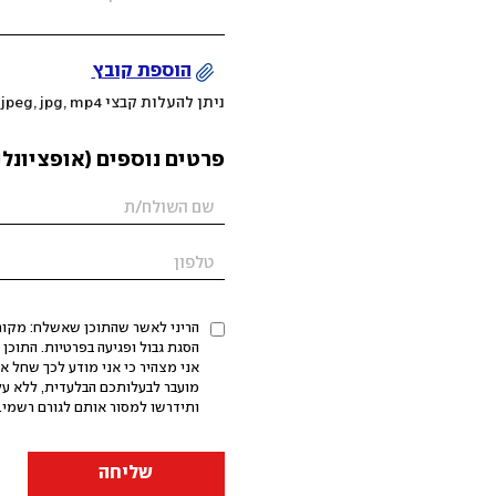
הוספת קובץ
ניתן להעלות קבצי mov, png, jpeg, jpg, mp4 עד 200MB
פרטים נוספים (אופציונלי
הריני לאשר שהתוכן שאשלח: מקורי,
אני מצהיר כי אני מודע לכך שחל א
מועבר לבעלותכם הבלעדית, ללא על
ותידרשו למסור אותם לגורם רשמי. 
שליחה