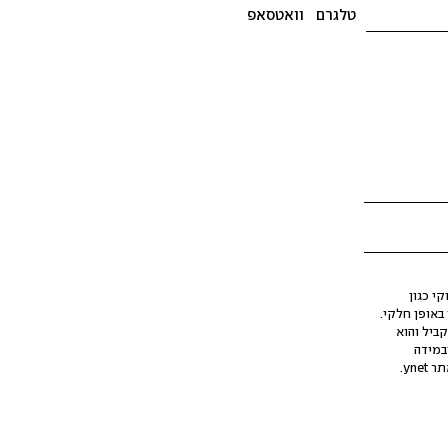
טלגרם
וואטסאפ
י כגון
ינה מלאכותית (AI), בין באופן מלא ובין באופן חלקי.
קביל והוא
במידה
yne.