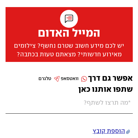
המייל האדום
יש לכם מידע חשוב שטרם נחשף? צילומים
מאירוע חדשותי? מצאתם טעות בכתבה?
אפשר גם דרך
וואטסאפ
טלגרם
שתפו אותנו כאן
הוספת קובץ