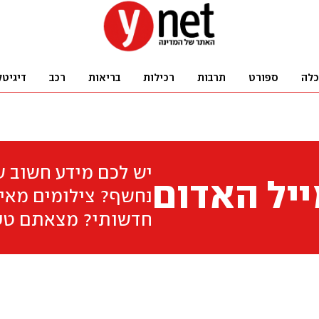
כלה
ספורט
תרבות
רכילות
בריאות
רכב
דיגיטל
יש לכם מידע חשוב 
יל האדום
נחשף? צילומים מאיר
חדשותי? מצאתם טע