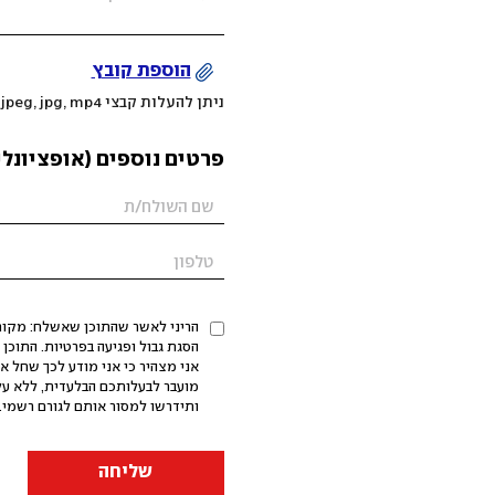
הוספת קובץ
ניתן להעלות קבצי mov, png, jpeg, jpg, mp4 עד 200MB
פרטים נוספים (אופציונלי
הריני לאשר שהתוכן שאשלח: מקורי,
אני מצהיר כי אני מודע לכך שחל א
מועבר לבעלותכם הבלעדית, ללא על
ותידרשו למסור אותם לגורם רשמי. 
שליחה