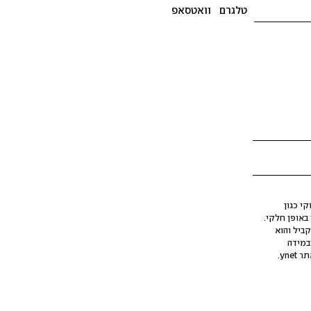
טלגרם
וואטסאפ
י כגון
ינה מלאכותית (AI), בין באופן מלא ובין באופן חלקי.
קביל והוא
במידה
yne.