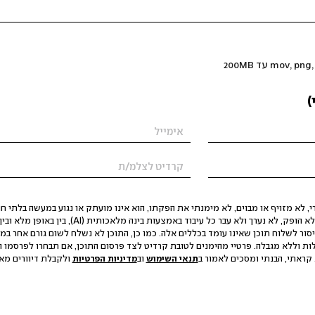
)
 לא מזויף או מבוים, לא מימנתי את הפקתו, הוא אינו מועתק או נגוע במעשה בלתי חוק
הסגת גבול ופגיעה בפרטיות. התוכן לא הופק, לא נערך ולא עבר כל עיבוד באמצעות ב
יסור לשלוח תוכן שאינו עומד בכללים אלה. כמו כן, התוכן לא נשלח לשום גורם אחר במ
ות וללא מגבלה. פרטיי מהימנים לטובת קרדיט לצד פרסום התוכן, אם תבחרו לפרסמו ו
קראתי, הבנתי ומסכים לאמור ב
תנאי השימוש
וב
מדיניות הפרטיות
ולקבלת דיוורים מאתר t