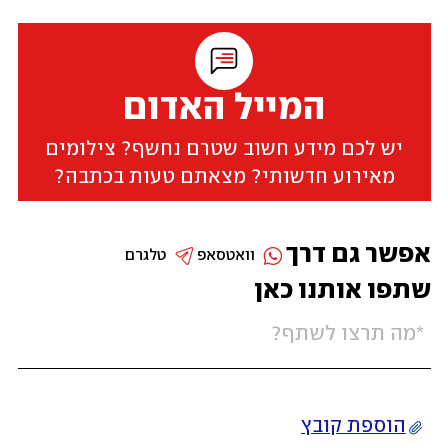
המייל האדום
יש לכם מידע חשוב שטרם נחשף? צילומים
מאירוע חדשותי? מצאתם טעות בכתבה?
אפשר גם דרך
וואטסאפ
טלגרם
שתפו אותנו כאן
הוספת קובץ