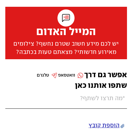
המייל האדום
יש לכם מידע חשוב שטרם נחשף? צילומים
מאירוע חדשותי? מצאתם טעות בכתבה?
אפשר גם דרך
וואטסאפ
טלגרם
שתפו אותנו כאן
הוספת קובץ