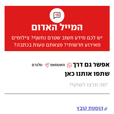
המייל האדום
יש לכם מידע חשוב שטרם נחשף? צילומים
מאירוע חדשותי? מצאתם טעות בכתבה?
אפשר גם דרך
וואטסאפ
טלגרם
שתפו אותנו כאן
הוספת קובץ