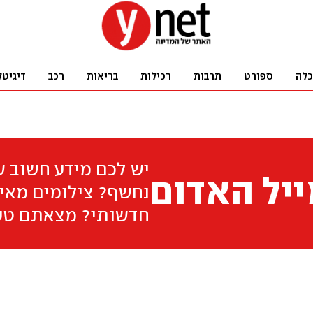
כלה
ספורט
תרבות
רכילות
בריאות
רכב
דיגיטל
יש לכם מידע חשוב 
יל האדום
נחשף? צילומים מאיר
חדשותי? מצאתם טע