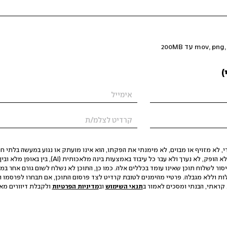
)
 לא מזויף או מבוים, לא מימנתי את הפקתו, הוא אינו מועתק או נגוע במעשה בלתי חוק
הסגת גבול ופגיעה בפרטיות. התוכן לא הופק, לא נערך ולא עבר כל עיבוד באמצעות ב
יסור לשלוח תוכן שאינו עומד בכללים אלה. כמו כן, התוכן לא נשלח לשום גורם אחר במ
ות וללא מגבלה. פרטיי מהימנים לטובת קרדיט לצד פרסום התוכן, אם תבחרו לפרסמו ו
קראתי, הבנתי ומסכים לאמור ב
תנאי השימוש
וב
מדיניות הפרטיות
ולקבלת דיוורים מאתר t