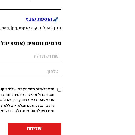
הוספת קובץ
ניתן להעלות קבצי mov, png, jpeg, jpg, mp4 עד 200MB
פרטים נוספים (אופציונלי
הריני לאשר שהתוכן שאשלח: מקורי,
אני מצהיר כי אני מודע לכך שחל א
מועבר לבעלותכם הבלעדית, ללא על
ותידרשו למסור אותם לגורם רשמי. 
שליחה