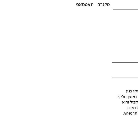
טלגרם
וואטסאפ
י כגון
ינה מלאכותית (AI), בין באופן מלא ובין באופן חלקי.
קביל והוא
במידה
yne.