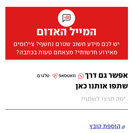
המייל האדום
יש לכם מידע חשוב שטרם נחשף? צילומים
מאירוע חדשותי? מצאתם טעות בכתבה?
אפשר גם דרך
וואטסאפ
טלגרם
שתפו אותנו כאן
הוספת קובץ