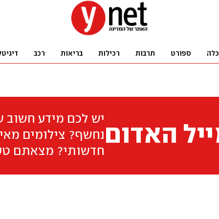
כלה
ספורט
תרבות
רכילות
בריאות
רכב
דיגיטל
יש לכם מידע חשוב 
יל האדום
נחשף? צילומים מאיר
חדשותי? מצאתם טע