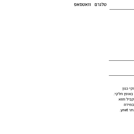
טלגרם
וואטסאפ
י כגון
ינה מלאכותית (AI), בין באופן מלא ובין באופן חלקי.
קביל והוא
במידה
yne.