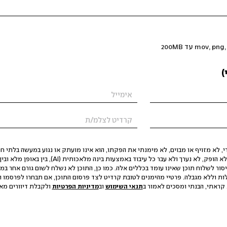
)
 לא מזויף או מבוים, לא מימנתי את הפקתו, הוא אינו מועתק או נגוע במעשה בלתי חוק
הסגת גבול ופגיעה בפרטיות. התוכן לא הופק, לא נערך ולא עבר כל עיבוד באמצעות ב
יסור לשלוח תוכן שאינו עומד בכללים אלה. כמו כן, התוכן לא נשלח לשום גורם אחר במ
ות וללא מגבלה. פרטיי מהימנים לטובת קרדיט לצד פרסום התוכן, אם תבחרו לפרסמו ו
קראתי, הבנתי ומסכים לאמור ב
תנאי השימוש
וב
מדיניות הפרטיות
ולקבלת דיוורים מאתר t