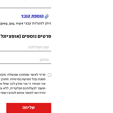
הוספת קובץ
ניתן להעלות קבצי mov, png, jpeg, jpg, mp4 עד 200MB
פרטים נוספים (אופציונלי
הריני לאשר שהתוכן שאשלח: מקורי,
אני מצהיר כי אני מודע לכך שחל א
מועבר לבעלותכם הבלעדית, ללא על
ותידרשו למסור אותם לגורם רשמי. 
שליחה