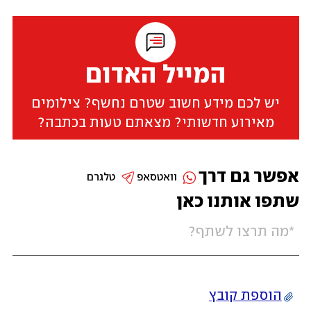
המייל האדום
יש לכם מידע חשוב שטרם נחשף? צילומים
מאירוע חדשותי? מצאתם טעות בכתבה?
אפשר גם דרך
וואטסאפ
טלגרם
שתפו אותנו כאן
הוספת קובץ