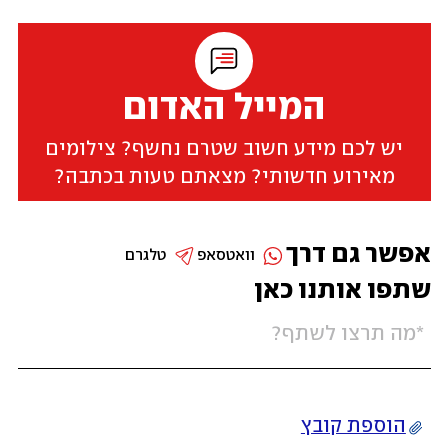
המייל האדום
יש לכם מידע חשוב שטרם נחשף? צילומים
מאירוע חדשותי? מצאתם טעות בכתבה?
אפשר גם דרך
וואטסאפ
טלגרם
שתפו אותנו כאן
הוספת קובץ