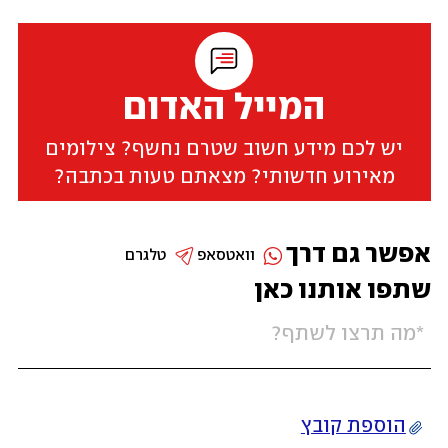
המייל האדום
יש לכם מידע חשוב שטרם נחשף? צילומים
מאירוע חדשותי? מצאתם טעות בכתבה?
אפשר גם דרך
וואטסאפ
טלגרם
שתפו אותנו כאן
הוספת קובץ