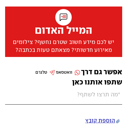
המייל האדום
יש לכם מידע חשוב שטרם נחשף? צילומים
מאירוע חדשותי? מצאתם טעות בכתבה?
אפשר גם דרך
וואטסאפ
טלגרם
שתפו אותנו כאן
הוספת קובץ