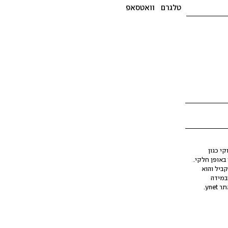
טלגרם
וואטסאפ
י כגון
ינה מלאכותית (AI), בין באופן מלא ובין באופן חלקי.
קביל והוא
במידה
yne.