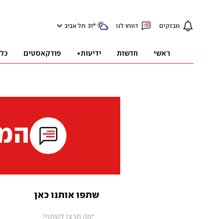
מבזקים
דווחו לנו
°
31
תל אביב
ראשי
חדשות
ידיעות+
פודקאסטים
כל
המי
שתפו אותנו כאן