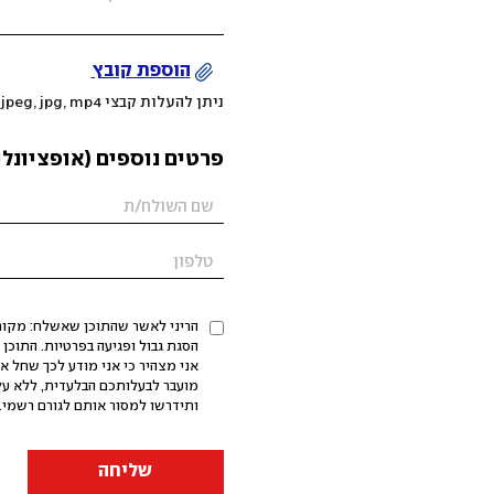
הוספת קובץ
ניתן להעלות קבצי mov, png, jpeg, jpg, mp4 עד 200MB
פרטים נוספים (אופציונלי
הריני לאשר שהתוכן שאשלח: מקורי,
אני מצהיר כי אני מודע לכך שחל א
מועבר לבעלותכם הבלעדית, ללא על
ותידרשו למסור אותם לגורם רשמי. 
שליחה