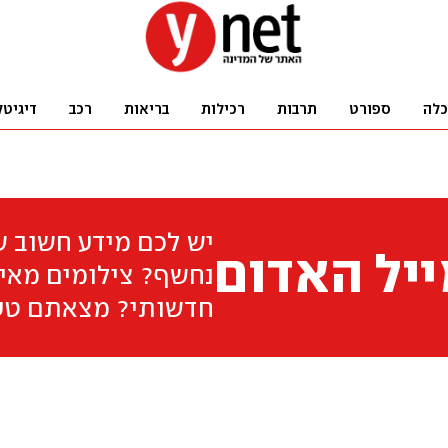
כלה
ספורט
תרבות
רכילות
בריאות
רכב
דיגיטל
יש לכם מידע חשוב 
יל האדום
נחשף? צילומים מאיר
חדשותי? מצאתם טע