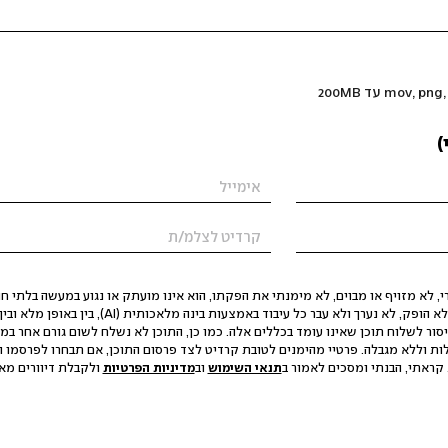
)
 לא מזויף או מבוים, לא מימנתי את הפקתו, הוא אינו מועתק או נגוע במעשה בלתי חוק
הסגת גבול ופגיעה בפרטיות. התוכן לא הופק, לא נערך ולא עבר כל עיבוד באמצעות ב
יסור לשלוח תוכן שאינו עומד בכללים אלה. כמו כן, התוכן לא נשלח לשום גורם אחר במ
ות וללא מגבלה. פרטיי מהימנים לטובת קרדיט לצד פרסום התוכן, אם תבחרו לפרסמו ו
קראתי, הבנתי ומסכים לאמור ב
תנאי השימוש
וב
מדיניות הפרטיות
ולקבלת דיוורים מאתר t