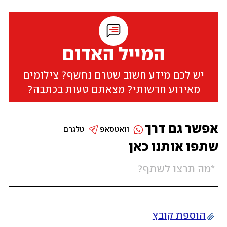
המייל האדום
יש לכם מידע חשוב שטרם נחשף? צילומים
מאירוע חדשותי? מצאתם טעות בכתבה?
אפשר גם דרך
וואטסאפ
טלגרם
שתפו אותנו כאן
הוספת קובץ