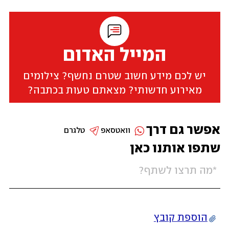
המייל האדום
יש לכם מידע חשוב שטרם נחשף? צילומים
מאירוע חדשותי? מצאתם טעות בכתבה?
אפשר גם דרך
וואטסאפ
טלגרם
שתפו אותנו כאן
הוספת קובץ