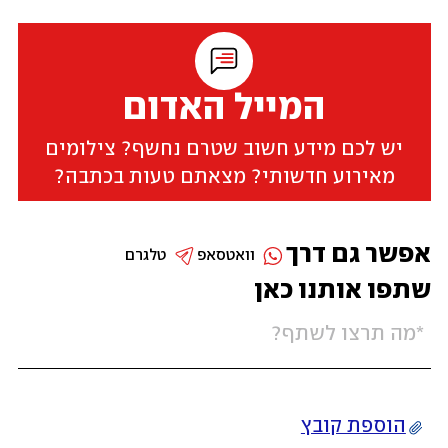
המייל האדום
יש לכם מידע חשוב שטרם נחשף? צילומים
מאירוע חדשותי? מצאתם טעות בכתבה?
אפשר גם דרך
וואטסאפ
טלגרם
שתפו אותנו כאן
הוספת קובץ