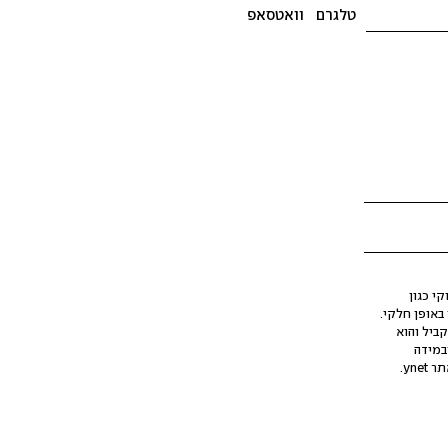
טלגרם
וואטסאפ
י כגון
ינה מלאכותית (AI), בין באופן מלא ובין באופן חלקי.
קביל והוא
במידה
yne.