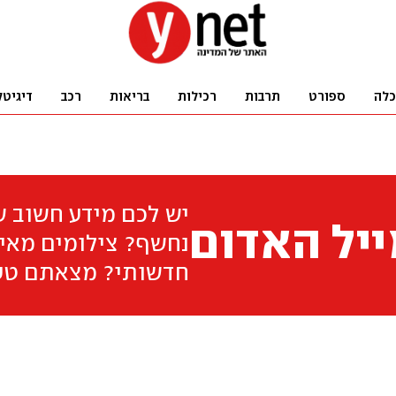
כלה
ספורט
תרבות
רכילות
בריאות
רכב
דיגיטל
יש לכם מידע חשוב 
יל האדום
נחשף? צילומים מאיר
חדשותי? מצאתם טע