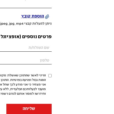
הוספת קובץ
ניתן להעלות קבצי mov, png, jpeg, jpg, mp4 עד 200MB
פרטים נוספים (אופציונלי
הריני לאשר שהתוכן שאשלח: מקורי,
אני מצהיר כי אני מודע לכך שחל א
מועבר לבעלותכם הבלעדית, ללא על
ותידרשו למסור אותם לגורם רשמי. 
שליחה