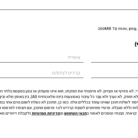
)
 לא מזויף או מבוים, לא מימנתי את הפקתו, הוא אינו מועתק או נגוע במעשה בלתי חוק
הסגת גבול ופגיעה בפרטיות. התוכן לא הופק, לא נערך ולא עבר כל עיבוד באמצעות ב
יסור לשלוח תוכן שאינו עומד בכללים אלה. כמו כן, התוכן לא נשלח לשום גורם אחר במ
ות וללא מגבלה. פרטיי מהימנים לטובת קרדיט לצד פרסום התוכן, אם תבחרו לפרסמו ו
קראתי, הבנתי ומסכים לאמור ב
תנאי השימוש
וב
מדיניות הפרטיות
ולקבלת דיוורים מאתר t