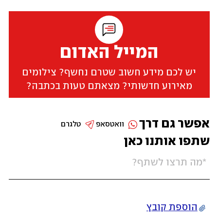
המייל האדום
יש לכם מידע חשוב שטרם נחשף? צילומים
מאירוע חדשותי? מצאתם טעות בכתבה?
אפשר גם דרך
וואטסאפ
טלגרם
שתפו אותנו כאן
הוספת קובץ