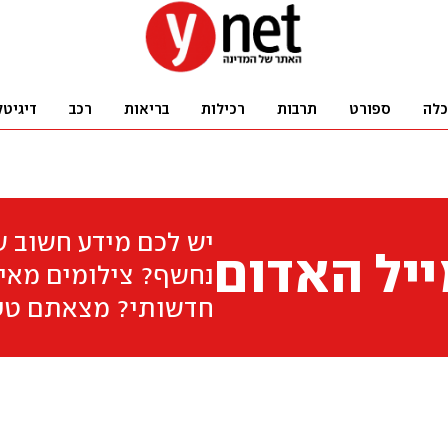
כלה
ספורט
תרבות
רכילות
בריאות
רכב
דיגיטל
יש לכם מידע חשוב 
יל האדום
נחשף? צילומים מאיר
חדשותי? מצאתם טע