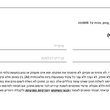
)
 לא מזויף או מבוים, לא מימנתי את הפקתו, הוא אינו מועתק או נגוע במעשה בלתי חוק
הסגת גבול ופגיעה בפרטיות. התוכן לא הופק, לא נערך ולא עבר כל עיבוד באמצעות ב
יסור לשלוח תוכן שאינו עומד בכללים אלה. כמו כן, התוכן לא נשלח לשום גורם אחר במ
ות וללא מגבלה. פרטיי מהימנים לטובת קרדיט לצד פרסום התוכן, אם תבחרו לפרסמו ו
קראתי, הבנתי ומסכים לאמור ב
תנאי השימוש
וב
מדיניות הפרטיות
ולקבלת דיוורים מאתר t