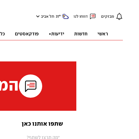
מבזקים
דווחו לנו
°
31
תל אביב
ראשי
חדשות
ידיעות+
פודקאסטים
כל
המי
שתפו אותנו כאן