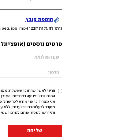
הוספת קובץ
ניתן להעלות קבצי mov, png, jpeg, jpg, mp4 עד 200MB
פרטים נוספים (אופציונלי
הריני לאשר שהתוכן שאשלח: מקורי,
אני מצהיר כי אני מודע לכך שחל א
מועבר לבעלותכם הבלעדית, ללא על
ותידרשו למסור אותם לגורם רשמי. 
שליחה