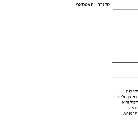
טלגרם
וואטסאפ
י כגון
ינה מלאכותית (AI), בין באופן מלא ובין באופן חלקי.
קביל והוא
במידה
yne.