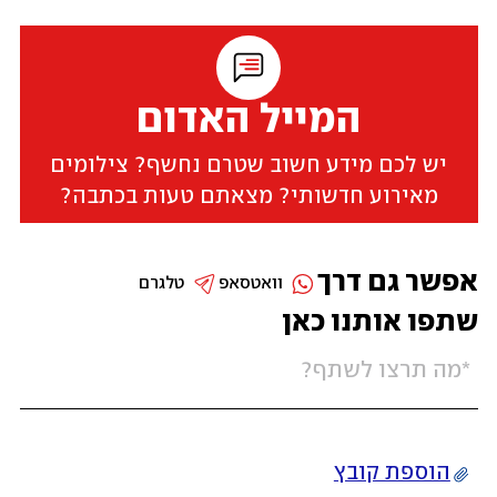
המייל האדום
יש לכם מידע חשוב שטרם נחשף? צילומים
מאירוע חדשותי? מצאתם טעות בכתבה?
אפשר גם דרך
וואטסאפ
טלגרם
שתפו אותנו כאן
הוספת קובץ