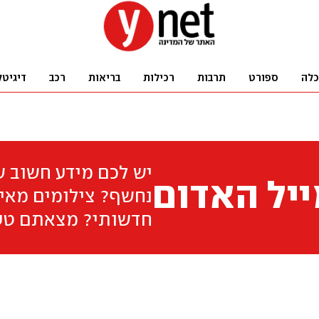
כלה
ספורט
תרבות
רכילות
בריאות
רכב
דיגיטל
יש לכם מידע חשוב 
יל האדום
נחשף? צילומים מאיר
חדשותי? מצאתם טע