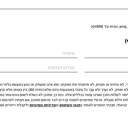
)
 לא מזויף או מבוים, לא מימנתי את הפקתו, הוא אינו מועתק או נגוע במעשה בלתי חוק
הסגת גבול ופגיעה בפרטיות. התוכן לא הופק, לא נערך ולא עבר כל עיבוד באמצעות ב
יסור לשלוח תוכן שאינו עומד בכללים אלה. כמו כן, התוכן לא נשלח לשום גורם אחר במ
ות וללא מגבלה. פרטיי מהימנים לטובת קרדיט לצד פרסום התוכן, אם תבחרו לפרסמו ו
קראתי, הבנתי ומסכים לאמור ב
תנאי השימוש
וב
מדיניות הפרטיות
ולקבלת דיוורים מאתר t