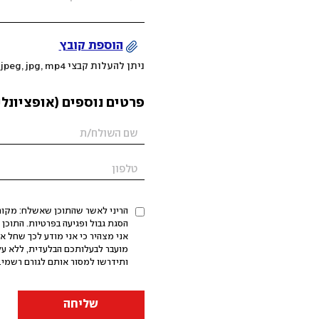
הוספת קובץ
ניתן להעלות קבצי mov, png, jpeg, jpg, mp4 עד 200MB
פרטים נוספים (אופציונלי
הריני לאשר שהתוכן שאשלח: מקורי,
אני מצהיר כי אני מודע לכך שחל א
מועבר לבעלותכם הבלעדית, ללא על
ותידרשו למסור אותם לגורם רשמי. 
שליחה