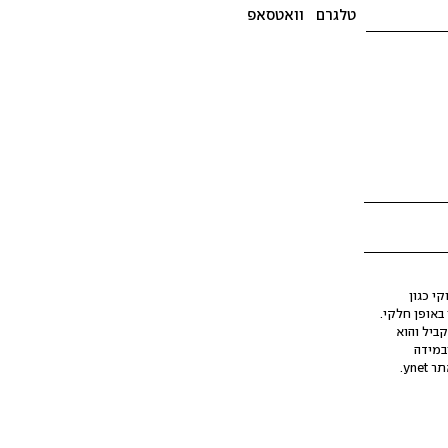
טלגרם
וואטסאפ
י כגון
ינה מלאכותית (AI), בין באופן מלא ובין באופן חלקי.
קביל והוא
במידה
yne.