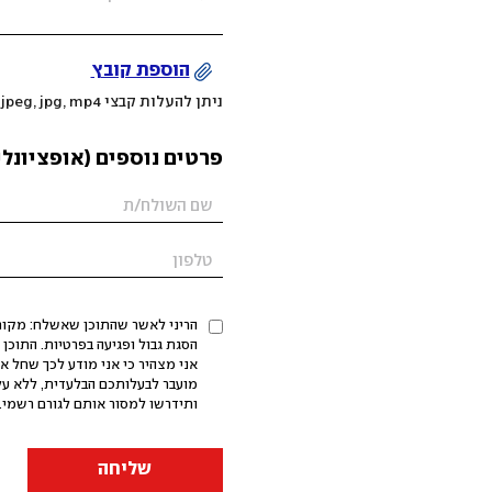
הוספת קובץ
ניתן להעלות קבצי mov, png, jpeg, jpg, mp4 עד 200MB
פרטים נוספים (אופציונלי
הריני לאשר שהתוכן שאשלח: מקורי,
אני מצהיר כי אני מודע לכך שחל א
מועבר לבעלותכם הבלעדית, ללא על
ותידרשו למסור אותם לגורם רשמי. 
שליחה