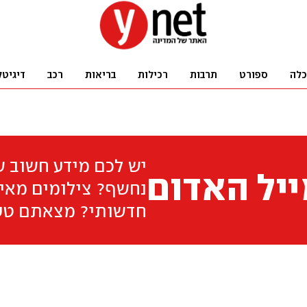
כלה
ספורט
תרבות
רכילות
בריאות
רכב
דיגיטל
יש לכם מידע חשוב 
יל האדום
נחשף? צילומים מאיר
חדשותי? מצאתם טע