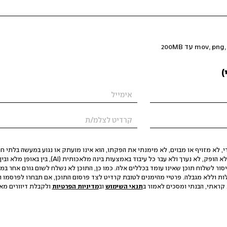
)
 לא מזויף או מבוים, לא מימנתי את הפקתו, הוא אינו מועתק או נגוע במעשה בלתי חוק
הסגת גבול ופגיעה בפרטיות. התוכן לא הופק, לא נערך ולא עבר כל עיבוד באמצעות ב
יסור לשלוח תוכן שאינו עומד בכללים אלה. כמו כן, התוכן לא נשלח לשום גורם אחר במ
ות וללא מגבלה. פרטיי מהימנים לטובת קרדיט לצד פרסום התוכן, אם תבחרו לפרסמו ו
קראתי, הבנתי ומסכים לאמור ב
תנאי השימוש
וב
מדיניות הפרטיות
ולקבלת דיוורים מאתר t