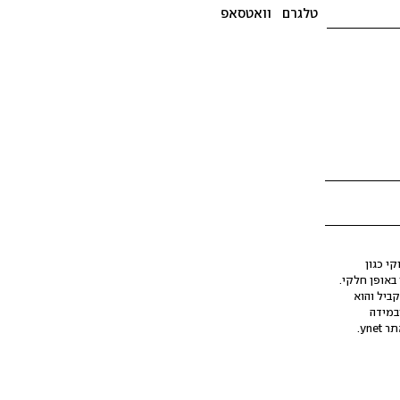
טלגרם
וואטסאפ
י כגון
ינה מלאכותית (AI), בין באופן מלא ובין באופן חלקי.
קביל והוא
במידה
yne.