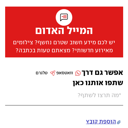
המייל האדום
יש לכם מידע חשוב שטרם נחשף? צילומים
מאירוע חדשותי? מצאתם טעות בכתבה?
אפשר גם דרך
וואטסאפ
טלגרם
שתפו אותנו כאן
הוספת קובץ