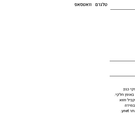
טלגרם
וואטסאפ
י כגון
ינה מלאכותית (AI), בין באופן מלא ובין באופן חלקי.
קביל והוא
במידה
yne.