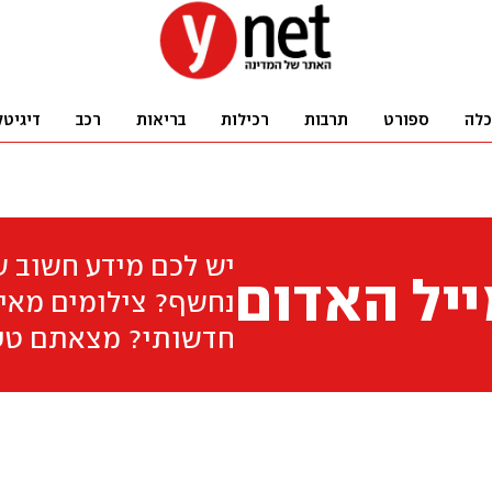
כלה
ספורט
תרבות
רכילות
בריאות
רכב
דיגיטל
יש לכם מידע חשוב 
יל האדום
נחשף? צילומים מאיר
חדשותי? מצאתם טע