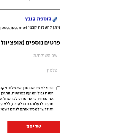
הוספת קובץ
ניתן להעלות קבצי mov, png, jpeg, jpg, mp4 עד 200MB
פרטים נוספים (אופציונלי
הריני לאשר שהתוכן שאשלח: מקורי,
אני מצהיר כי אני מודע לכך שחל א
מועבר לבעלותכם הבלעדית, ללא על
ותידרשו למסור אותם לגורם רשמי. 
שליחה