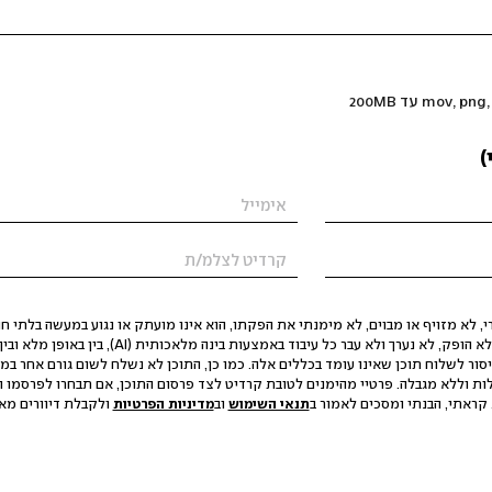
)
 לא מזויף או מבוים, לא מימנתי את הפקתו, הוא אינו מועתק או נגוע במעשה בלתי חוק
הסגת גבול ופגיעה בפרטיות. התוכן לא הופק, לא נערך ולא עבר כל עיבוד באמצעות ב
יסור לשלוח תוכן שאינו עומד בכללים אלה. כמו כן, התוכן לא נשלח לשום גורם אחר במ
ות וללא מגבלה. פרטיי מהימנים לטובת קרדיט לצד פרסום התוכן, אם תבחרו לפרסמו ו
קראתי, הבנתי ומסכים לאמור ב
תנאי השימוש
וב
מדיניות הפרטיות
ולקבלת דיוורים מאתר t