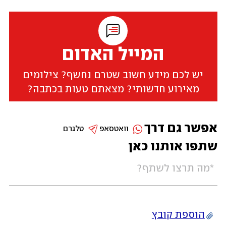
המייל האדום
יש לכם מידע חשוב שטרם נחשף? צילומים
מאירוע חדשותי? מצאתם טעות בכתבה?
אפשר גם דרך
וואטסאפ
טלגרם
שתפו אותנו כאן
הוספת קובץ