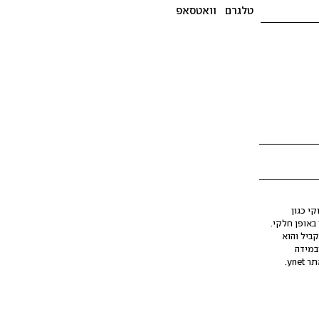
טלגרם
וואטסאפ
י כגון
ינה מלאכותית (AI), בין באופן מלא ובין באופן חלקי.
קביל והוא
במידה
yne.