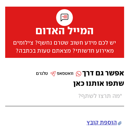
המייל האדום
יש לכם מידע חשוב שטרם נחשף? צילומים
מאירוע חדשותי? מצאתם טעות בכתבה?
אפשר גם דרך
וואטסאפ
טלגרם
שתפו אותנו כאן
הוספת קובץ