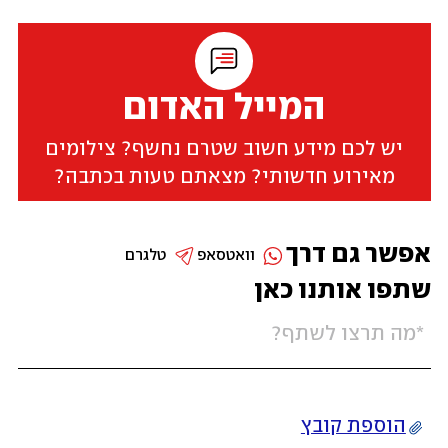
המייל האדום
יש לכם מידע חשוב שטרם נחשף? צילומים
מאירוע חדשותי? מצאתם טעות בכתבה?
אפשר גם דרך
וואטסאפ
טלגרם
שתפו אותנו כאן
הוספת קובץ