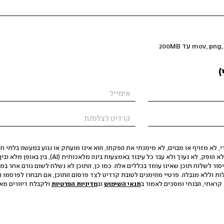
)
 לא מזויף או מבוים, לא מימנתי את הפקתו, הוא אינו מועתק או נגוע במעשה בלתי חוק
הסגת גבול ופגיעה בפרטיות. התוכן לא הופק, לא נערך ולא עבר כל עיבוד באמצעות ב
יסור לשלוח תוכן שאינו עומד בכללים אלה. כמו כן, התוכן לא נשלח לשום גורם אחר במ
ות וללא מגבלה. פרטיי מהימנים לטובת קרדיט לצד פרסום התוכן, אם תבחרו לפרסמו ו
קראתי, הבנתי ומסכים לאמור ב
תנאי השימוש
וב
מדיניות הפרטיות
ולקבלת דיוורים מאתר t