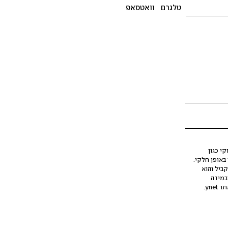
טלגרם
וואטסאפ
י כגון
ינה מלאכותית (AI), בין באופן מלא ובין באופן חלקי.
קביל והוא
במידה
yne.