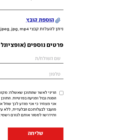
הוספת קובץ
ניתן להעלות קבצי mov, png, jpeg, jpg, mp4 עד 200MB
פרטים נוספים (אופציונלי
הריני לאשר שהתוכן שאשלח: מקורי,
אני מצהיר כי אני מודע לכך שחל א
מועבר לבעלותכם הבלעדית, ללא על
ותידרשו למסור אותם לגורם רשמי. 
שליחה