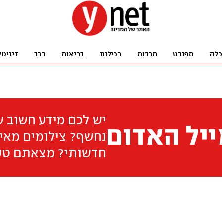
כלה
ספורט
תרבות
רכילות
בריאות
רכב
דיגיטל
יש לכם מידע חשוב 
יל האדום
נחשף? צילומים מאיר
חדשותי? מצאתם טע