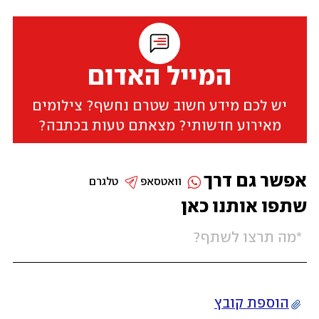
המייל האדום
יש לכם מידע חשוב שטרם נחשף? צילומים
מאירוע חדשותי? מצאתם טעות בכתבה?
אפשר גם דרך
וואטסאפ
טלגרם
שתפו אותנו כאן
הוספת קובץ