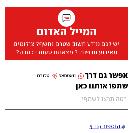
המייל האדום
יש לכם מידע חשוב שטרם נחשף? צילומים
מאירוע חדשותי? מצאתם טעות בכתבה?
אפשר גם דרך
וואטסאפ
טלגרם
שתפו אותנו כאן
הוספת קובץ