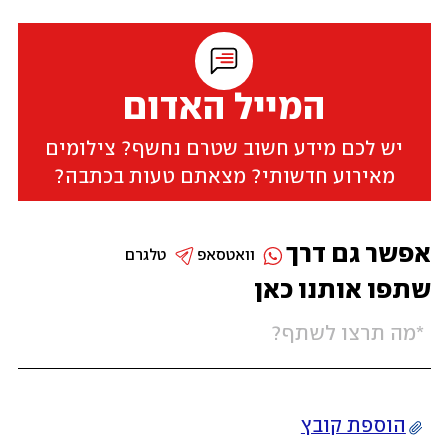
המייל האדום
יש לכם מידע חשוב שטרם נחשף? צילומים
מאירוע חדשותי? מצאתם טעות בכתבה?
אפשר גם דרך
וואטסאפ
טלגרם
שתפו אותנו כאן
הוספת קובץ