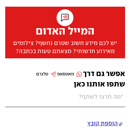
המייל האדום
יש לכם מידע חשוב שטרם נחשף? צילומים
מאירוע חדשותי? מצאתם טעות בכתבה?
אפשר גם דרך
וואטסאפ
טלגרם
שתפו אותנו כאן
הוספת קובץ