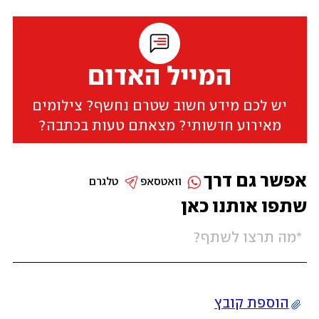
המייל האדום
יש לכם מידע חשוב שטרם נחשף? צילומים
מאירוע חדשותי? מצאתם טעות בכתבה?
אפשר גם דרך
וואטסאפ
טלגרם
שתפו אותנו כאן
הוספת קובץ