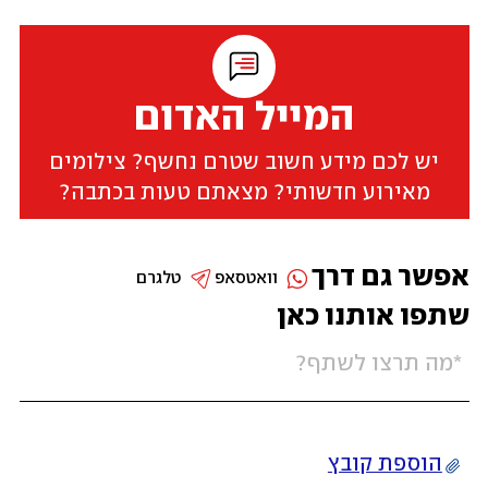
המייל האדום
יש לכם מידע חשוב שטרם נחשף? צילומים
מאירוע חדשותי? מצאתם טעות בכתבה?
אפשר גם דרך
וואטסאפ
טלגרם
שתפו אותנו כאן
הוספת קובץ