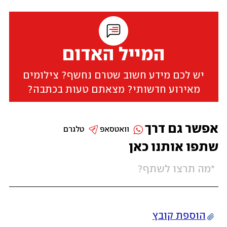
המייל האדום
יש לכם מידע חשוב שטרם נחשף? צילומים
מאירוע חדשותי? מצאתם טעות בכתבה?
אפשר גם דרך
וואטסאפ
טלגרם
שתפו אותנו כאן
הוספת קובץ