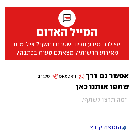
המייל האדום
יש לכם מידע חשוב שטרם נחשף? צילומים
מאירוע חדשותי? מצאתם טעות בכתבה?
אפשר גם דרך
וואטסאפ
טלגרם
שתפו אותנו כאן
הוספת קובץ