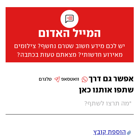
המייל האדום
יש לכם מידע חשוב שטרם נחשף? צילומים
מאירוע חדשותי? מצאתם טעות בכתבה?
אפשר גם דרך
וואטסאפ
טלגרם
שתפו אותנו כאן
הוספת קובץ