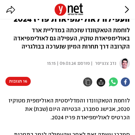
עשתה זאת שוב: אבישג סמברג
העפילה לאולימפיאדת פריז 2024
לוחמת הטאקוונדו שזכתה במדליית ארד
באולימפיאדת טוקיו, העפילה גם לאולימפיאדה
הקרובה דרך תחרות המיון שנערכה בבולגריה
נדב צנציפר
| פורסם:
09.03.24 | 15:15
16 תגובות
לוחמת הטאקוונדו והמדליסטית האולימפית מטוקיו 
2020, אבישג סמברג, הבטיחה היום (שבת) את 
הכרטיס לאולימפיאדת פריז 2024.
סמברג עשתה זאת לאחר שהעפילה לגמר בתחרות 