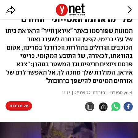
אחרי שקרא להפיכה באיראן: ביתו
של "מראדונה האסייתי" הוחרם
תמונות שפורסמו באתר "איראן ווייר" הראו את ביתו
של עלי כרימי, קפטן הנבחרת לשעבר ואחד
הכוכבים הגדולים בתולדות הכדורגל במדינה, אטום
בהוראתו, לכאורה, של התובע המקומי. כרימי
פרסם ציוצים חריפים נגד המשטר בטהרן: "צבא
איראן, המולדת שלך מחכה לך. אל תאפשר לדם של
אזרחים תמימים להישפך ברחובות"
ynet ספורט
| פורסם:
27.09.22 | 11:13
28 תגובות