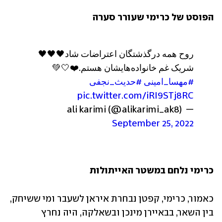
הפוסט של כרימי שעורר סערה
روح همه درگذشتگان اعتراضات شاد🖤🖤🖤
شریک غم خانواده‌هایشان هستم.
❤️🤍💚
#مهسا_امینی
#حدیث_نجفی
pic.twitter.com/iRI9STj8RC
— ali karimi (@alikarimi_ak8) 
September 25, 2022
כרימי נלחם במשטר האייתולות
כאמור, כרימי, קפטן נבחרת איראן לשעבר ומי ששיחק, 
בין השאר, בבאיירן מינכן ובשאלקה, היה נחרץ 