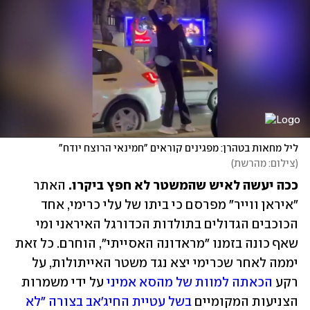
ליל מחאות בטהרן: מפגינים קוראים "חמינאי הרוצח יודח"
(
צילום: מהרשת
)
ככה יעשה לאיש שהמשטר לא חפץ ביקרו.
 האתר 
"איראן ווייר" מפרסם כי ביתו של עלי כרימי, אחד 
הכוכבים הגדולים בתולדות הכדורגל האיראני ומי 
שאף כונה בזמנו "מראדונה האסייתי", הוחרם. כל זאת 
יממה לאחר שכרימי יצא נגד משטר האייתולות, על 
רקע 
הכאתה למוות של מהסא אמיני
 על ידי משמרות 
הצניעות המקומיים 
בשל עטיית החיג'אב בצורה "לא 