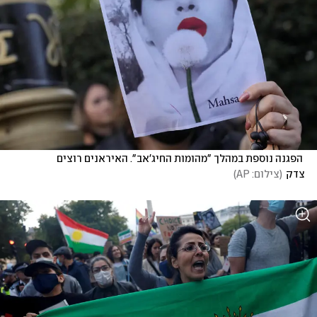
 הפגנה נוספת במהלך "מהומות החיג'אב". האיראנים רוצים 
צדק
(
צילום: AP
)