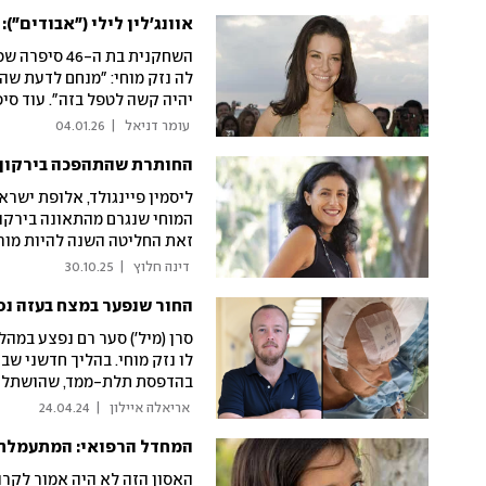
אוונג'לין לילי ("אבודים"):
השחקנית בת 
לה נזק מוחי: "מנחם לדעת שה
יהיה קשה לטפל בזה". עוד סי
שכשלנשמה שלי קשה מדי, היא
 עומר דניאל 
|
04.01.26
החותרת שהתהפכה בירקון ו
ליסמין פיינגולד, אלופת ישרא
המוחי שנגרם מהתאונה בירקון.
זאת החליטה השנה להיות מורה
שמות התלמידים"). בריאיון מס
 דינה חלוץ 
|
30.10.25
אינבסקר, דוקטור לפיזיקה שע
החור שנפער במצח בעזה נ
סרן (מיל') סער רם נפצע במה
לו נזק מוחי. בהליך חדשני שב
נוסף. צעד ראשון וחשוב בדר
 אריאלה איילון 
|
24.04.24
המחדל הרפואי: המתעמלת בת ה-11 הפכה