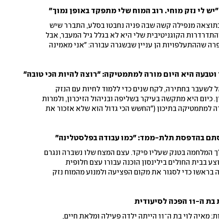
 "יש לי נזק מוחי. רוב המוח שלי מתפקד באופן נמוך"
ה-46 סיפרה שכתוצאה מנפילה קשה שבה פניה נחבטו בסלע, התברר שיש
התדרדרות הקוגניטיבית שלי היא לא בגלל גיל המעבר, אבל
פרה שההתעלפויות הן עניין שבשגרה עבורה: "אני מאמינה
 עוזבת את הגוף למנוחה קצרה וחוזרת"
טבעה היא היום מורה למתמטיקה: "רוצה להיות הכי טובה"
ל לשעבר בחתירה, לקח שנים כדי ללמוד לחיות עם הנזק
 כיום היא מתקשה בעיקר בשליפה ובניהול הזיכרון, ולמרות
 למתמטיקה בתיכון ("החשש הכי גדול הוא שלא אזכור את
פרת בתו הביולוגית של אייבי נתן על בעלה, קרטיק
בר לכאן מהודו, ועל המוטיבציה שלא נגמרת
סתם בהדפסת תלת-ממד: "כמו עבודה בפלסטלינה"
לך המלחמה בטנק שעליו פיקד. עצם המצח שלו נשברה ונגרם
וצע בבית החולים בילינסון הוכנה עבורו עצם חלופית
בהדפסת תלת-ממד, שהושתלה בראשו כדי לסגור את מקום הפציעה ולמנוע מהמוח נזק
ך הארוכה להחלמה של הלוחם
 לסיעודית
האסון הזה לא היה אמור לקרות: מאיה לוי בת ה־11 הייתה ילדה פעילה ומלאת חיים,