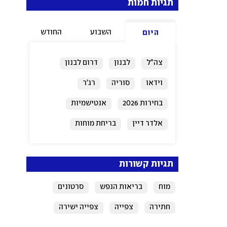
תגיות חמות
השבוע
החודש
היום
צה"ל
לבנון
דרום לבנון
וידאו
סוריה
רג'ר
בחירות 2026
אנטישמיות
אלדר דיין
בריחת מוחות
תגיות קשורות
מוח
בריאות הנפש
סרטונים
חתירה
צפייה
צפייה ישירה