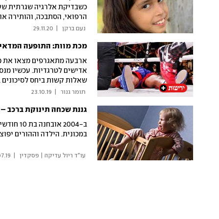
כשבדיקת אלרגיה שגרתית שעבר
הרפואי, הסתבכה, והותירה או
ומנותקת מסביבתה. דו"ח חמו
 נעם ברקן 
|
29.11.20
שגרמו לטרגדיה הנוראה והמי
מכת מוות: התופעה המדאיג
בתגובה: "הופקו לקחים ושונו 
ארבעה מתאגרפים מצאו את מו
אדישים לטרגדיות. עכשיו מנ
שאלות קשות ביחס לסיכונים ב
 תומר גנור 
|
23.10.19
גננת שכחה תינוקת ברכב – ו
ב-2004 א
במכונית. הילדה וההורים יפוצו בכ-1.3 מיל
 עו"ד ריול עדיקה | פסקדין 
|
7.19