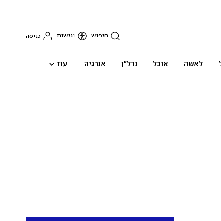
חיפוש
נגישות
כניסה
עוד
לאשה
אוכל
נדל"ן
אנרגיה