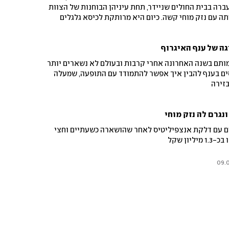
ה בבית החולים שניידר, תחת עיניהן הבוחנות של הצוות
תה עם נזק מוחי קשה. כיום היא מרותקת לכיסא גלגלים
ר שמתפרסם כאן לראשונה חושף שורה ארוכה של כשלים
ותרת והפילו את השמיים על משפחה מאושרת. בית החולים
ה של ענף האיגרוף
נוהלי בדיקות"
תם בשנה האחרונה אחרי קרבות ובעולם לא נשארים יותר
סים בענף להבין איך אפשר להתמודד עם התופעה, שמעלה
זירה
נגרם לה נזק מוחי
ובחנה בת 10 חודשים עם דלקת אנצפיליטיס לאחר שהושארה כשעתיים וחצי
יון שקל
09.0