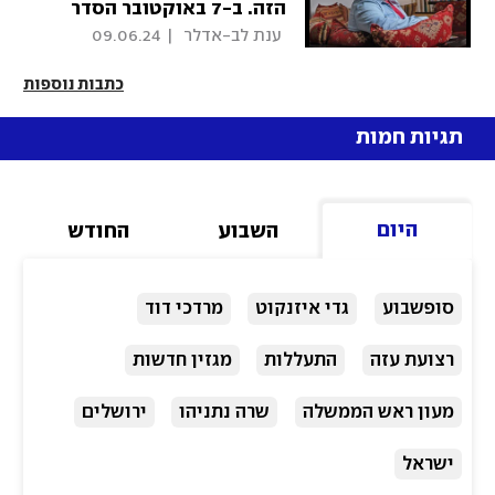
הזה. ב-7 באוקטובר הסדר
השתנה"
 ענת לב-אדלר 
|
09.06.24
כתבות נוספות
תגיות חמות
היום
השבוע
החודש
סופשבוע
גדי איזנקוט
מרדכי דוד
רצועת עזה
התעללות
מגזין חדשות
מעון ראש הממשלה
שרה נתניהו
ירושלים
ישראל