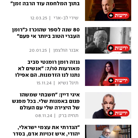
בתוך המלחמה עוד הרבה זמן"
 שירי לב-ארי 
|
12.03.25
80 שנה לספר שהוכרז כ"רומן
העברי הטוב ביותר אי פעם"
 אבנר הולצמן 
|
20.01.25
גנזה רומן רומנטי סביב
מאורעות 7/10: "אנשים לא
נתנו לנו הזדמנות. הם אפילו
לא ידעו על מה הסיפור"
 תיגל נשיא 
|
15.11.24
איגי דיין: "חשבתי שמשהו
פגום באמנות שלי. בכל מפגש
של היצירה שלי עם העולם
החיצוני הייתה צרימה"
 תחיה ברק 
|
08.11.24
"הגדרתי את עצמי ישראלי,
יהודי, איש זכויות אדם, בסדר