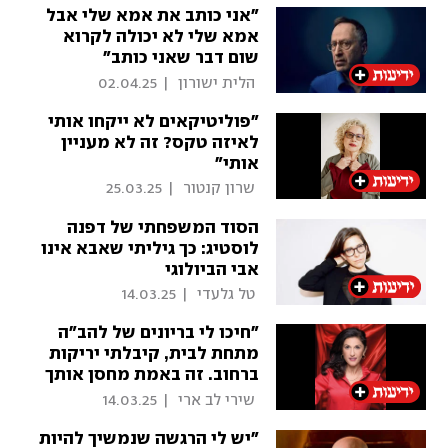
"אני כותב את אמא שלי אבל
אמא שלי לא יכולה לקרוא
שום דבר שאני כותב"
 הלית ישורון 
|
02.04.25
"פוליטיקאים לא ייקחו אותי
לאיזה טקס? זה לא מעניין
אותי"
 שרון קנטור 
|
25.03.25
הסוד המשפחתי של דפנה
לוסטיג: כך גיליתי שאבא אינו
אבי הביולוגי
 טל גלעדי 
|
14.03.25
"חיכו לי בריונים של להב"ה
מתחת לבית, קיבלתי יריקות
ברחוב. זה באמת מחסן אותך
לכל החיים"
 שירי לב ארי 
|
14.03.25
"יש לי הרגשה שנמשיך להיות